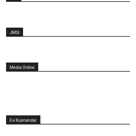
JMSI
Media Online
Evi Kusnandar