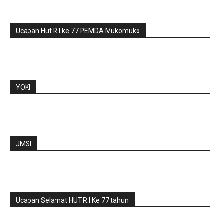
Ucapan Hut R.I ke 77 PEMDA Mukomuko
YOKI
JMSI
Ucapan Selamat HUT.R.I Ke 77 tahun