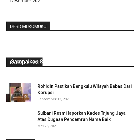
Desember 202
DPRD MUKOMUKO
Hadiri Rapat Forkopimda, Kapolda Bengkulu
Sampaikan 8 Penekanan
LATEST NEWS
redaksi
-
Januari 18, 2022
0
Rohidin Pastikan Bengkulu Wilayah Bebas Dari
Korupsi
September 13, 2020
Sulbani Resmi laporkan Kades Tnjung Jaya
Atas Dugaan Pencemran Nama Baik
Mei 25, 2021