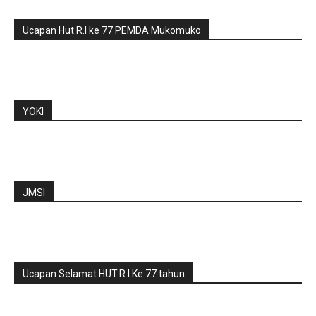
Ucapan Hut R.I ke 77 PEMDA Mukomuko
YOKI
JMSI
Ucapan Selamat HUT.R.I Ke 77 tahun