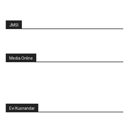
JMSI
Media Online
Evi Kusnandar