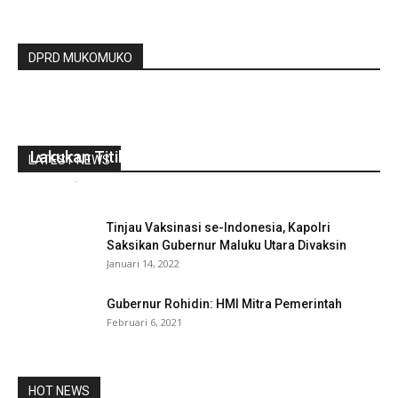
DPRD MUKOMUKO
Pemerintah Desa Gembung Raya Sukses
Lakukan Titik Nol Dan Pembagian BLT DD
LATEST NEWS
redaksi
-
April 6, 2021
0
Tinjau Vaksinasi se-Indonesia, Kapolri
Saksikan Gubernur Maluku Utara Divaksin
Januari 14, 2022
Gubernur Rohidin: HMI Mitra Pemerintah
Februari 6, 2021
HOT NEWS