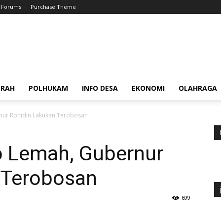
Forums
Purchase Theme
ERAH
POLHUKAM
INFO DESA
EKONOMI
OLAHRAGA
nur Rohidin Lakukan Terobosan
o Lemah, Gubernur
 Terobosan
699