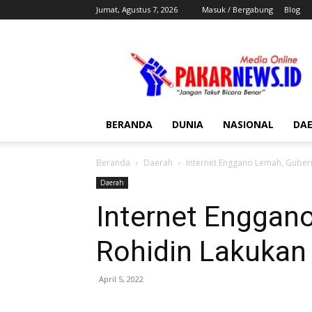
Jumat, Agustus 7, 2026
Masuk / Bergabung
Blog
Pakar
News
BERANDA
DUNIA
NASIONAL
DA
Beranda
Daerah
Internet Enggano Lemah, Guber
Daerah
Internet Enggan
Rohidin Lakukan
April 5, 2022