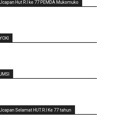
Ucapan Hut R.I ke 77 PEMDA Mukomuko
YOKI
JMSI
Ucapan Selamat HUT.R.I Ke 77 tahun