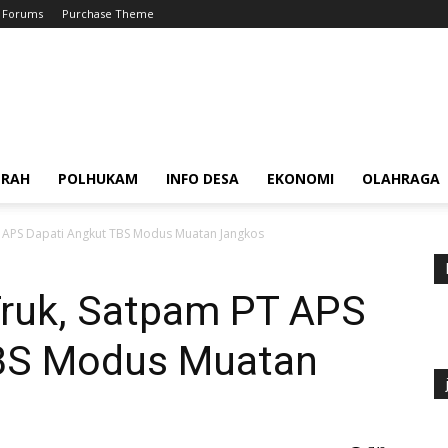
Forums
Purchase Theme
ERAH
POLHUKAM
INFO DESA
EKONOMI
OLAHRAGA
 APS Dapati Angkut TBS Modus Muatan Jangkos
ruk, Satpam PT APS
TBS Modus Muatan