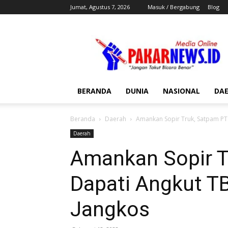
Jumat, Agustus 7, 2026
Masuk / Bergabung
Blog
Pakar
News
BERANDA
DUNIA
NASIONAL
DA
Beranda
Daerah
Amankan Sopir Truk, Satpam PT
Daerah
Amankan Sopir T
Dapati Angkut 
Jangkos