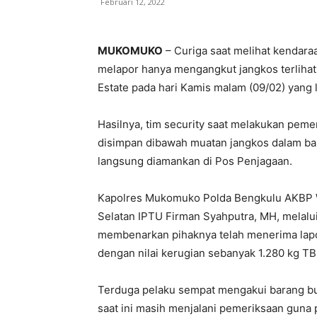
Februari 12, 2022
MUKOMUKO
– Curiga saat melihat kendara
melapor hanya mengangkut jangkos terliha
Estate pada hari Kamis malam (09/02) yang
Hasilnya, tim security saat melakukan pe
disimpan dibawah muatan jangkos dalam bak
langsung diamankan di Pos Penjagaan.
Kapolres Mukomuko Polda Bengkulu AKBP W
Selatan IPTU Firman Syahputra, MH, melalu
membenarkan pihaknya telah menerima lapo
dengan nilai kerugian sebanyak 1.280 kg TBS
Terduga pelaku sempat mengakui barang buk
saat ini masih menjalani pemeriksaan guna 