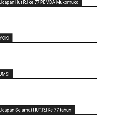
Ucapan Hut R.I ke 77 PEMDA Mukomuko
YOKI
JMSI
Ucapan Selamat HUT.R.I Ke 77 tahun