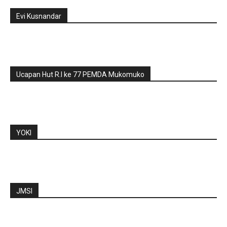
Evi Kusnandar
Ucapan Hut R.I ke 77 PEMDA Mukomuko
YOKI
JMSI