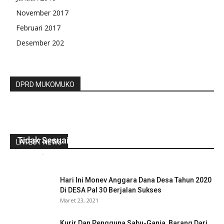
November 2017
Februari 2017
Desember 202
DPRD MUKOMUKO
Proyek Rabat Beton Desa Sido Mulyo Diduga
Tidak Sesuai Spesifikasi RAB
LATEST NEWS
redaksi
-
Juni 24, 2021
0
Hari Ini Monev Anggara Dana Desa Tahun 2020
Di DESA Pal 30 Berjalan Sukses
Maret 23, 2021
Kurir Dan Pengguna Sabu-Ganja, Barang Dari