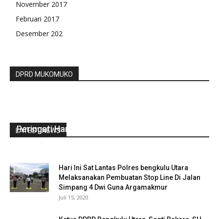
November 2017
Februari 2017
Desember 202
DPRD MUKOMUKO
Wakil Ketua II DPRD BU Hadir Gelar Upacara
Peringati Hari Kesaktian Pancasila
LATEST NEWS
redaksi
-
Oktober 1, 2023
0
Hari Ini Sat Lantas Polres bengkulu Utara
Melaksanakan Pembuatan Stop Line Di Jalan
Simpang 4 Dwi Guna Argamakmur
Juli 15, 2020