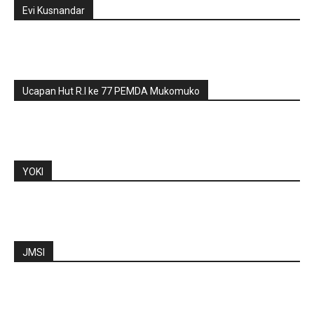
Evi Kusnandar
Ucapan Hut R.I ke 77 PEMDA Mukomuko
YOKI
JMSI