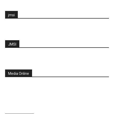
jmsi
JMSI
Media Online