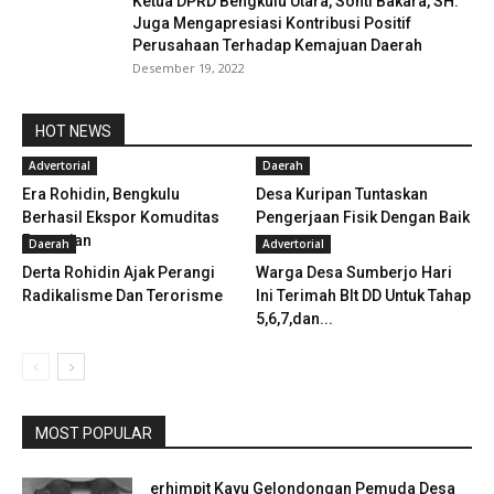
Ketua DPRD Bengkulu Utara, Sonti Bakara, SH.
Juga Mengapresiasi Kontribusi Positif
Perusahaan Terhadap Kemajuan Daerah
Desember 19, 2022
HOT NEWS
Advertorial
Daerah
Era Rohidin, Bengkulu
Desa Kuripan Tuntaskan
Berhasil Ekspor Komuditas
Pengerjaan Fisik Dengan Baik
Pertanian
Daerah
Advertorial
Derta Rohidin Ajak Perangi
Warga Desa Sumberjo Hari
Radikalisme Dan Terorisme
Ini Terimah Blt DD Untuk Tahap
5,6,7,dan...
MOST POPULAR
erhimpit Kayu Gelondongan Pemuda Desa