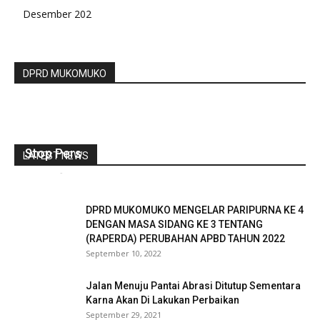
Desember 202
DPRD MUKOMUKO
Stop Pers
LATEST NEWS
redaksi
-
Februari 9, 2023
0
DPRD MUKOMUKO MENGELAR PARIPURNA KE 4
DENGAN MASA SIDANG KE 3 TENTANG
(RAPERDA) PERUBAHAN APBD TAHUN 2022
September 10, 2022
Jalan Menuju Pantai Abrasi Ditutup Sementara
Karna Akan Di Lakukan Perbaikan
September 29, 2021