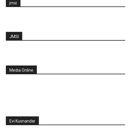
jmsi
JMSI
Media Online
Evi Kusnandar