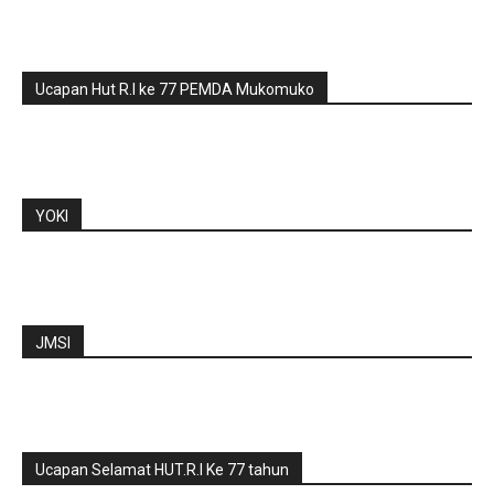
Ucapan Hut R.I ke 77 PEMDA Mukomuko
YOKI
JMSI
Ucapan Selamat HUT.R.I Ke 77 tahun