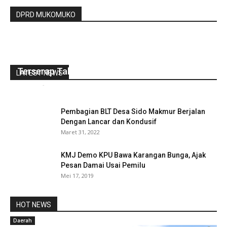
DPRD MUKOMUKO
Rapat Paripurna DPRD BU 2022 Jawaban
Bupati Terkait Ratusan Miliar Anggaran Tidak
Terserap Tahun 2021
LATEST NEWS
redaksi
-
Mei 27, 2022
0
Pembagian BLT Desa Sido Makmur Berjalan
Dengan Lancar dan Kondusif
Maret 31, 2022
KMJ Demo KPU Bawa Karangan Bunga, Ajak
Pesan Damai Usai Pemilu
Mei 17, 2019
HOT NEWS
Daerah