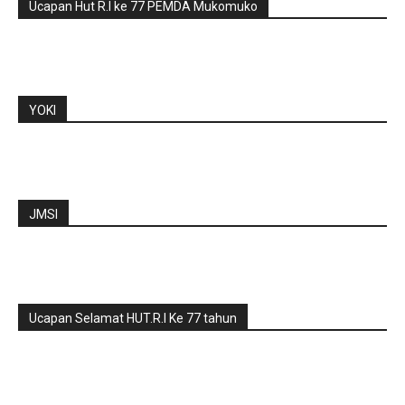
Ucapan Hut R.I ke 77 PEMDA Mukomuko
YOKI
JMSI
Ucapan Selamat HUT.R.I Ke 77 tahun