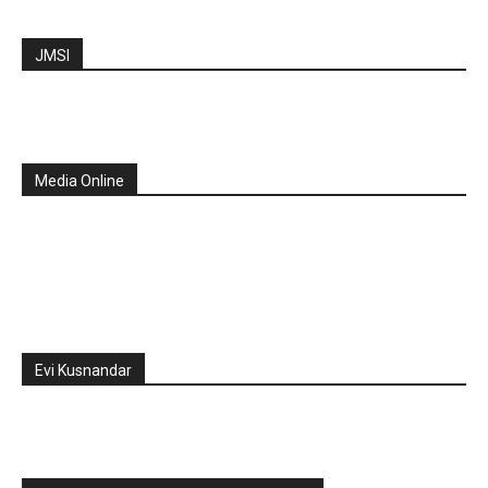
JMSI
Media Online
Evi Kusnandar