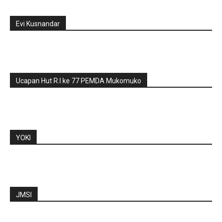
Evi Kusnandar
Ucapan Hut R.I ke 77 PEMDA Mukomuko
YOKI
JMSI