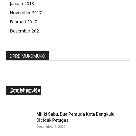
Januari 2018
November 2017
Februari 2017
Desember 202
DPRD MUKOMUKO
Era Mian, Kades Dilantik Dari Dalam Penjara
LATEST NEWS
redaksi
-
Agustus 4, 2022
0
Miliki Sabu, Dua Pemuda Kota Bengkulu
Diciduk Petugas
Desember 2, 2022