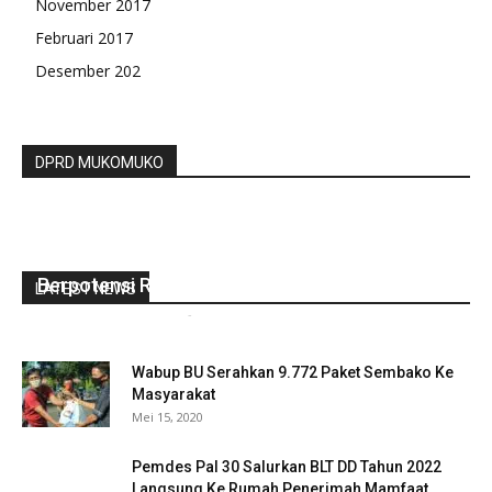
November 2017
Februari 2017
Desember 202
DPRD MUKOMUKO
Akibat Penyelundupan Barang Ilegal, Negara
Berpotensi Rugi Rp6,4 Triliun
LATEST NEWS
gustirahmat_ej2hz9n9
-
Agustus 15, 2019
0
Wabup BU Serahkan 9.772 Paket Sembako Ke
Masyarakat
Mei 15, 2020
Pemdes Pal 30 Salurkan BLT DD Tahun 2022
Langsung Ke Rumah Penerimah Mamfaat