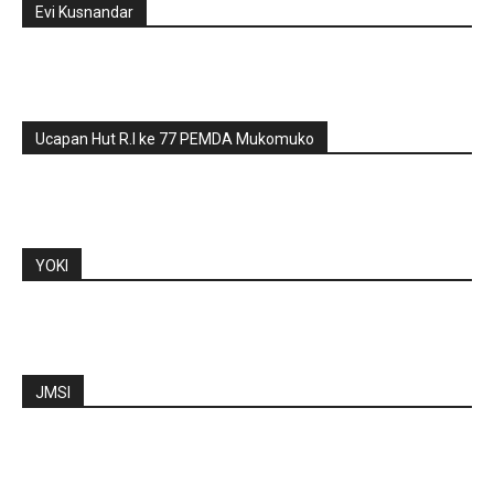
Evi Kusnandar
Ucapan Hut R.I ke 77 PEMDA Mukomuko
YOKI
JMSI