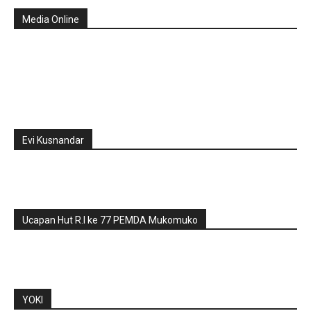
Media Online
Evi Kusnandar
Ucapan Hut R.I ke 77 PEMDA Mukomuko
YOKI