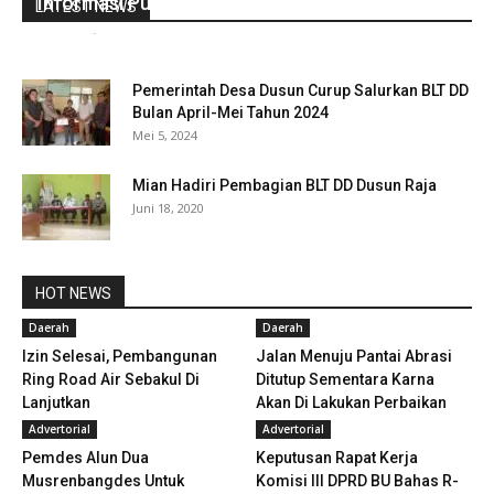
Informasi Publik Tahun 2022
LATEST NEWS
redaksi
-
Desember 26, 2022
0
Pemerintah Desa Dusun Curup Salurkan BLT DD
Bulan April-Mei Tahun 2024
Mei 5, 2024
Mian Hadiri Pembagian BLT DD Dusun Raja
Juni 18, 2020
HOT NEWS
Daerah
Daerah
Izin Selesai, Pembangunan
Jalan Menuju Pantai Abrasi
Ring Road Air Sebakul Di
Ditutup Sementara Karna
Lanjutkan
Akan Di Lakukan Perbaikan
Advertorial
Advertorial
Pemdes Alun Dua
Keputusan Rapat Kerja
Musrenbangdes Untuk
Komisi III DPRD BU Bahas R-