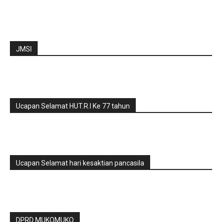
JMSI
Ucapan Selamat HUT.R.I Ke 77 tahun
Ucapan Selamat hari kesaktian pancasila
DPRD MUKOMUKO