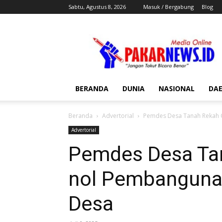
Sabtu, Agustus 8, 2026
Masuk / Bergabung
Blog
Pakar
News
BERANDA
DUNIA
NASIONAL
DA
Beranda
Advertorial
Pemdes Desa Tanah Rekah Ge
Advertorial
Pemdes Desa Tan
nol Pembangunan
Desa