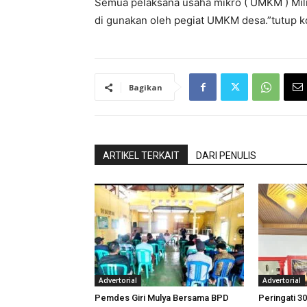
Semua pelaksana usaha mikro ( UMKM ) Milik
di gunakan oleh pegiat UMKM desa.”tutup kd
Bagikan
ARTIKEL TERKAIT
DARI PENULIS
Advertorial
Advertorial
Pemdes Giri Mulya Bersama BPD
Peringati 30