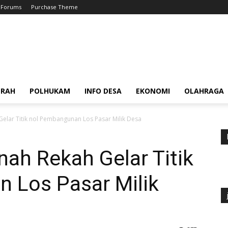
Forums
Purchase Theme
ERAH
POLHUKAM
INFO DESA
EKONOMI
OLAHRAGA
lar Titik nol Pembangunan Los Pasar Milik Desa
ah Rekah Gelar Titik
 Los Pasar Milik