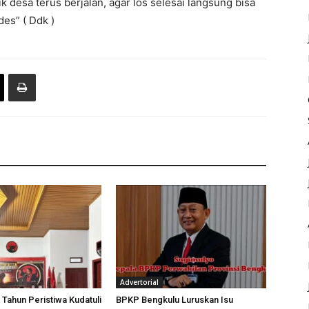
 desa terus berjalan, agar los selesai langsung bisa
es” ( Ddk )
Advertorial
 Tahun Peristiwa Kudatuli
BPKP Bengkulu Luruskan Isu