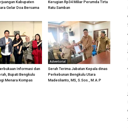
rjuangan Kabupaten
Kerugian Rp34 Miliar Perumda Tirta
tara Gelar Doa Bersama
Ratu Samban
Advertorial
erbukaan Informasi dan
Serah Terima Jabatan Kepala dinas
rah, Bupati Bengkulu
Perkebunan Bengkulu Utara
ungi Menara Kompas
Madeslianto, MS, S.Sos., M.A.P