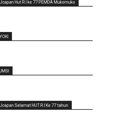
Ucapan Hut R.I ke 77 PEMDA Mukomuko
YOKI
JMSI
Ucapan Selamat HUT.R.I Ke 77 tahun