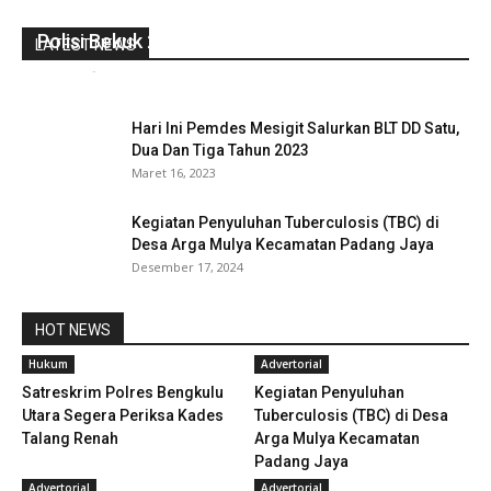
Polisi Bekuk 2 Orang Pelaku Ranmor Di 7 TKP
LATEST NEWS
redaksi
-
September 3, 2020
0
Hari Ini Pemdes Mesigit Salurkan BLT DD Satu,
Dua Dan Tiga Tahun 2023
Maret 16, 2023
Kegiatan Penyuluhan Tuberculosis (TBC) di
Desa Arga Mulya Kecamatan Padang Jaya
Desember 17, 2024
HOT NEWS
Hukum
Advertorial
Satreskrim Polres Bengkulu
Kegiatan Penyuluhan
Utara Segera Periksa Kades
Tuberculosis (TBC) di Desa
Talang Renah
Arga Mulya Kecamatan
Padang Jaya
Advertorial
Advertorial