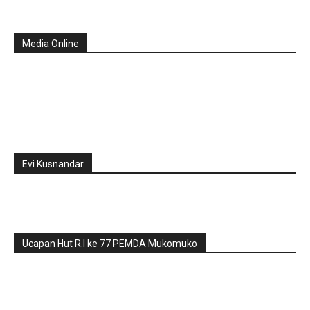
Media Online
Evi Kusnandar
Ucapan Hut R.I ke 77 PEMDA Mukomuko