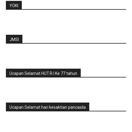
YOKI
JMSI
Ucapan Selamat HUT.R.I Ke 77 tahun
Ucapan Selamat hari kesaktian pancasila