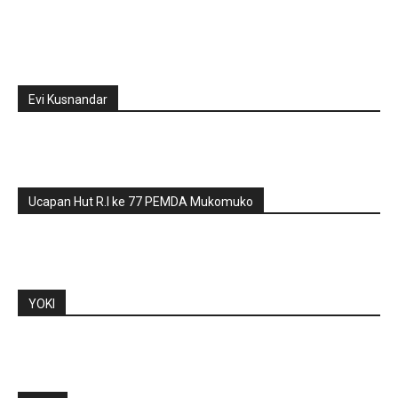
Evi Kusnandar
Ucapan Hut R.I ke 77 PEMDA Mukomuko
YOKI