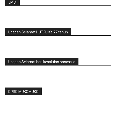
JMSI
Ucapan Selamat HUT.R.I Ke 77 tahun
Ucapan Selamat hari kesaktian pancasila
DPRD MUKOMUKO