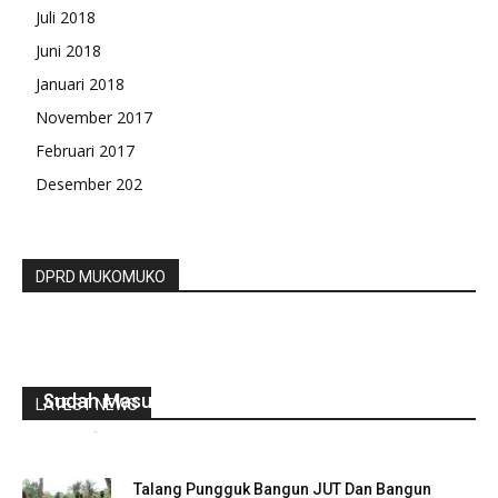
Juli 2018
Juni 2018
Januari 2018
November 2017
Februari 2017
Desember 202
DPRD MUKOMUKO
Penyaluran BLT DD Desa Kembang Manis
Sudah Masuk Tahap Ke Tiga Tahun 2021
LATEST NEWS
redaksi
-
Juni 6, 2021
0
Talang Pungguk Bangun JUT Dan Bangun