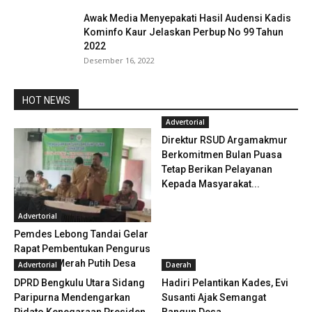
Awak Media Menyepakati Hasil Audensi Kadis
Kominfo Kaur Jelaskan Perbup No 99 Tahun
2022
Desember 16, 2022
HOT NEWS
Advertorial
Direktur RSUD Argamakmur
Berkomitmen Bulan Puasa
Tetap Berikan Pelayanan
Kepada Masyarakat...
Advertorial
Pemdes Lebong Tandai Gelar
Rapat Pembentukan Pengurus
koperasi Merah Putih Desa
Advertorial
Daerah
DPRD Bengkulu Utara Sidang
Hadiri Pelantikan Kades, Evi
Paripurna Mendengarkan
Susanti Ajak Semangat