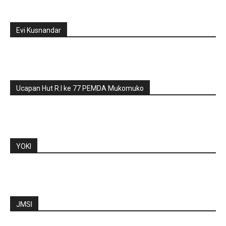
Evi Kusnandar
Ucapan Hut R.I ke 77 PEMDA Mukomuko
YOKI
JMSI