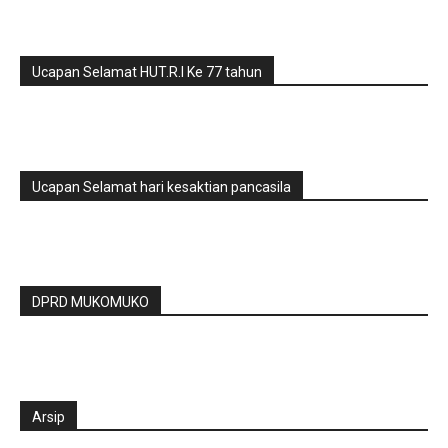
Ucapan Selamat HUT.R.I Ke 77 tahun
Ucapan Selamat hari kesaktian pancasila
DPRD MUKOMUKO
Arsip