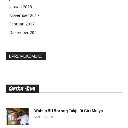
Januari 2018
November 2017
Februari 2017
Desember 202
DPRD MUKOMUKO
Ma’ruf dan “10 Years Challenge”, Sandi Yang
Serba “Dua”
LATEST NEWS
gustirahmat_ej2hz9n9
-
Maret 17, 2019
0
Wabup BU Borong Takjil Di Giri Mulya
Mei 15, 2020