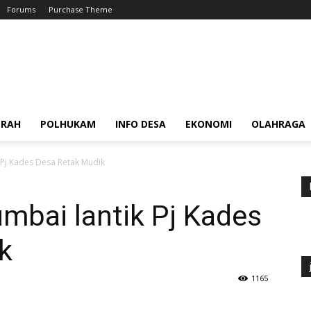
Forums
Purchase Theme
ERAH
POLHUKAM
INFO DESA
EKONOMI
OLAHRAGA
 Pj Kades Desa Retak Mudik
mbai lantik Pj Kades
k
1165