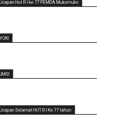
Ucapan Hut R.I ke 77 PEMDA Mukomuko
YOKI
JMSI
Ucapan Selamat HUT.R.I Ke 77 tahun