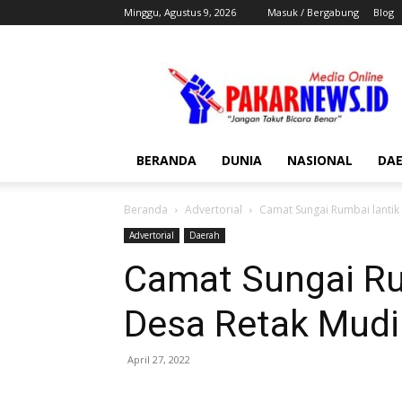
Minggu, Agustus 9, 2026
Masuk / Bergabung
Blog
Pakar
News
BERANDA
DUNIA
NASIONAL
DA
Beranda
Advertorial
Camat Sungai Rumbai lantik
Advertorial
Daerah
Camat Sungai Ru
Desa Retak Mudi
April 27, 2022