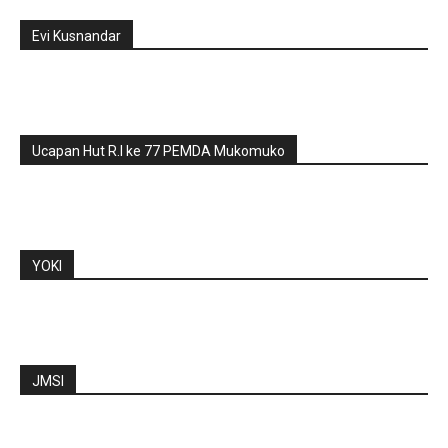
Evi Kusnandar
Ucapan Hut R.I ke 77 PEMDA Mukomuko
YOKI
JMSI