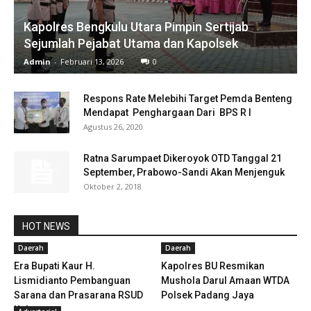
Kapolres Bengkulu Utara Pimpin Sertijab
Sejumlah Pejabat Utama dan Kapolsek
Admin
-
Februari 13, 2026
0
Respons Rate Melebihi Target Pemda Benteng
Mendapat Penghargaan Dari BPS R I
Agustus 26, 2020
Ratna Sarumpaet Dikeroyok OTD Tanggal 21
September, Prabowo-Sandi Akan Menjenguk
Oktober 2, 2018
HOT NEWS
Daerah
Daerah
Era Bupati Kaur H.
Kapolres BU Resmikan
Lismidianto Pembanguan
Mushola Darul Amaan WTDA
Sarana dan Prasarana RSUD
Polsek Padang Jaya
Kabupaten...