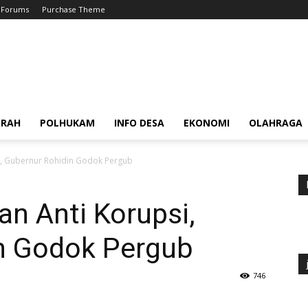
Forums
Purchase Theme
ERAH
POLHUKAM
INFO DESA
EKONOMI
OLAHRAGA
i, Gubernur Rohidin Godok Pergub
n Anti Korupsi,
n Godok Pergub
746