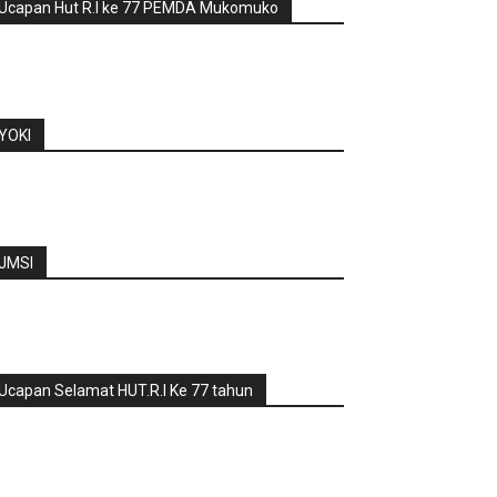
Ucapan Hut R.I ke 77 PEMDA Mukomuko
YOKI
JMSI
Ucapan Selamat HUT.R.I Ke 77 tahun