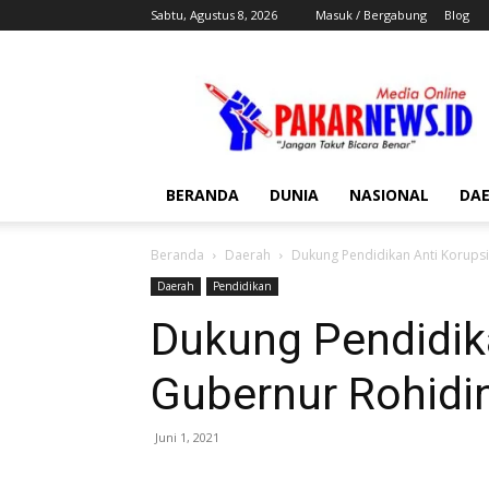
Sabtu, Agustus 8, 2026
Masuk / Bergabung
Blog
Pakar
News
BERANDA
DUNIA
NASIONAL
DA
Beranda
Daerah
Dukung Pendidikan Anti Korups
Daerah
Pendidikan
Dukung Pendidika
Gubernur Rohidi
Juni 1, 2021