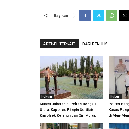
Bagikan
ARTIKEL TERKAIT
DARI PENULIS
Hukum
Hukum
Mutasi Jabatan di Polres Bengkulu
Polres Ben
Utara: Kapolres Pimpin Sertijab
Kasus Peng
Kapolsek Ketahun dan Giri Mulya.
di Alun-Alu