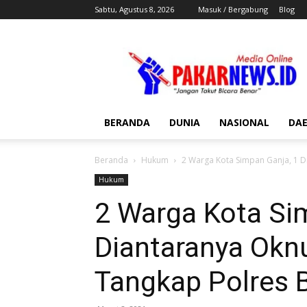
Sabtu, Agustus 8, 2026
Masuk / Bergabung
Blog
Pakar
News
BERANDA
DUNIA
NASIONAL
DA
Beranda
Hukum
2 Warga Kota Simpan Ganja, 1 D
Hukum
2 Warga Kota Si
Diantaranya Oknu
Tangkap Polres 