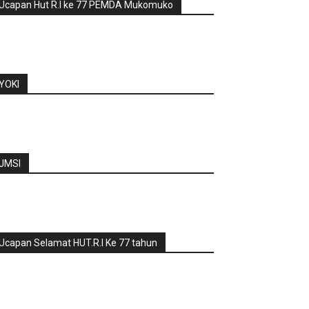
Ucapan Hut R.I ke 77 PEMDA Mukomuko
YOKI
JMSI
Ucapan Selamat HUT.R.I Ke 77 tahun