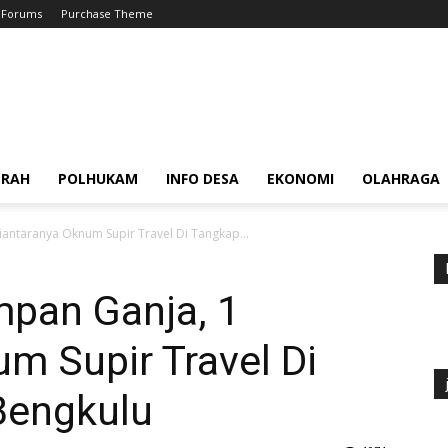
Forums
Purchase Theme
ERAH
POLHUKAM
INFO DESA
EKONOMI
OLAHRAGA
iantaranya Oknum Supir Travel Di Tangkap...
mpan Ganja, 1
m Supir Travel Di
Bengkulu