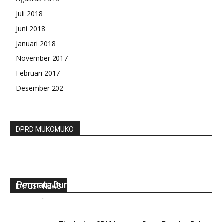
Juli 2018
Juni 2018
Januari 2018
November 2017
Februari 2017
Desember 202
DPRD MUKOMUKO
Di Duga Jual Emas Palsu Pemilik Toko Emas
Permata Duri Di Tahan Polisi
LATEST NEWS
redaksi
-
Agustus 13, 2020
0