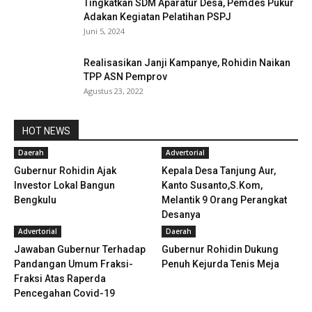
Tingkatkan SDM Aparatur Desa, Pemdes Pukur
Adakan Kegiatan Pelatihan PSPJ
Juni 5, 2024
Realisasikan Janji Kampanye, Rohidin Naikan
TPP ASN Pemprov
Agustus 23, 2022
HOT NEWS
Daerah
Advertorial
Gubernur Rohidin Ajak
Kepala Desa Tanjung Aur,
Investor Lokal Bangun
Kanto Susanto,S.Kom,
Bengkulu
Melantik 9 Orang Perangkat
Desanya
Advertorial
Daerah
Jawaban Gubernur Terhadap
Gubernur Rohidin Dukung
Pandangan Umum Fraksi-
Penuh Kejurda Tenis Meja
Fraksi Atas Raperda
Pencegahan Covid-19