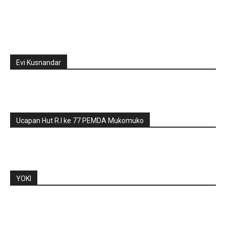
Evi Kusnandar
Ucapan Hut R.I ke 77 PEMDA Mukomuko
YOKI