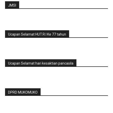
JMSI
Ucapan Selamat HUT.R.I Ke 77 tahun
Ucapan Selamat hari kesaktian pancasila
DPRD MUKOMUKO