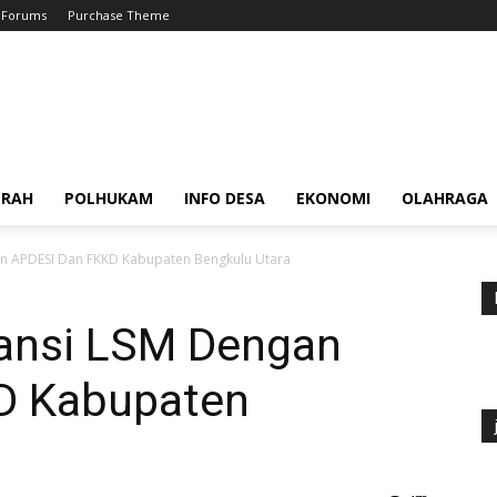
Forums
Purchase Theme
ERAH
POLHUKAM
INFO DESA
EKONOMI
OLAHRAGA
gan APDESI Dan FKKD Kabupaten Bengkulu Utara
liansi LSM Dengan
D Kabupaten