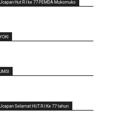
Ucapan Hut R.I ke 77 PEMDA Mukomuko
YOKI
JMSI
Ucapan Selamat HUT.R.I Ke 77 tahun