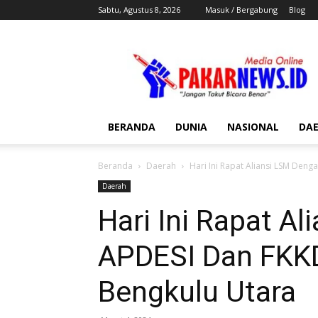
Sabtu, Agustus 8, 2026
Masuk / Bergabung
Blog
Pakar
News
BERANDA
DUNIA
NASIONAL
DA
Beranda
Daerah
Hari Ini Rapat Aliansi LSM Den
Daerah
Hari Ini Rapat A
APDESI Dan FKK
Bengkulu Utara