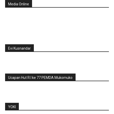
Media Online
Evi Kusnandar
Ucapan Hut R.I ke 77 PEMDA Mukomuko
YOKI