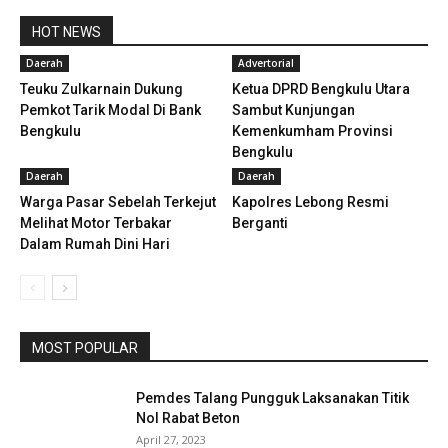
HOT NEWS
Daerah
Advertorial
Teuku Zulkarnain Dukung
Ketua DPRD Bengkulu Utara
Pemkot Tarik Modal Di Bank
Sambut Kunjungan
Bengkulu
Kemenkumham Provinsi
Bengkulu
Daerah
Daerah
Warga Pasar Sebelah Terkejut
Kapolres Lebong Resmi
Melihat Motor Terbakar
Berganti
Dalam Rumah Dini Hari
MOST POPULAR
Pemdes Talang Pungguk Laksanakan Titik
Nol Rabat Beton
April 27, 2023