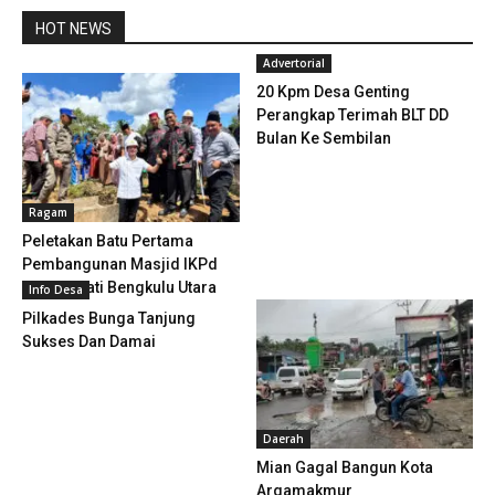
HOT NEWS
Advertorial
20 Kpm Desa Genting
Perangkap Terimah BLT DD
Bulan Ke Sembilan
Ragam
Peletakan Batu Pertama
Pembangunan Masjid IKPd
Oleh Bupati Bengkulu Utara
Info Desa
Pilkades Bunga Tanjung
Sukses Dan Damai
Daerah
Mian Gagal Bangun Kota
Argamakmur