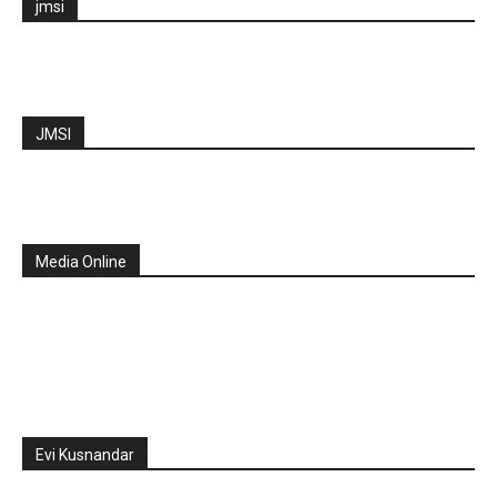
jmsi
JMSI
Media Online
Evi Kusnandar