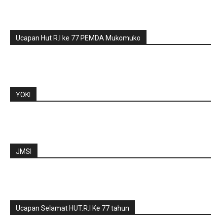
Ucapan Hut R.I ke 77 PEMDA Mukomuko
YOKI
JMSI
Ucapan Selamat HUT.R.I Ke 77 tahun