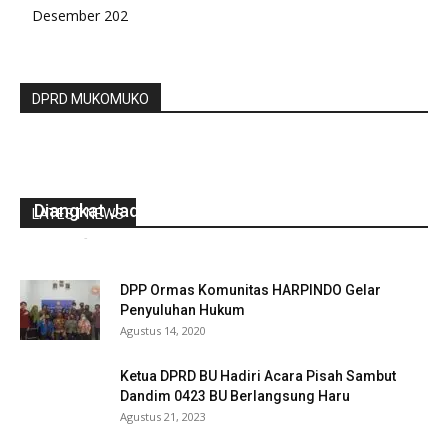
Desember 202
DPRD MUKOMUKO
Gubernur Rohidin Usul Tenaga Honorer
Diangkat Jadi PNS
LATEST NEWS
redaksi
-
Januari 26, 2022
0
DPP Ormas Komunitas HARPINDO Gelar
Penyuluhan Hukum
Agustus 14, 2020
Ketua DPRD BU Hadiri Acara Pisah Sambut
Dandim 0423 BU Berlangsung Haru
Agustus 21, 2023