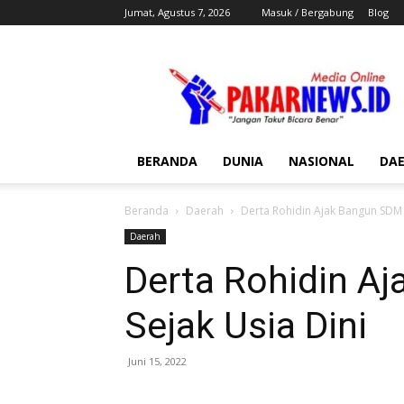
Jumat, Agustus 7, 2026
Masuk / Bergabung
Blog
Pakar
News
BERANDA
DUNIA
NASIONAL
DA
Beranda
Daerah
Derta Rohidin Ajak Bangun SDM 
Daerah
Derta Rohidin A
Sejak Usia Dini
Juni 15, 2022