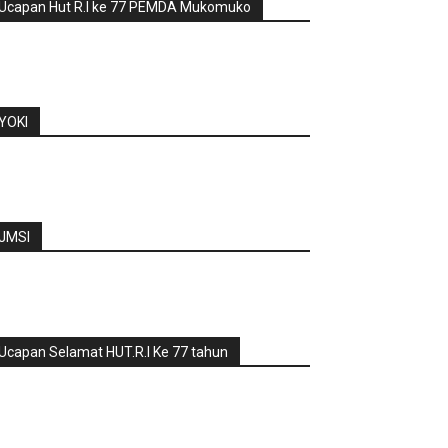
Ucapan Hut R.I ke 77 PEMDA Mukomuko
YOKI
JMSI
Ucapan Selamat HUT.R.I Ke 77 tahun