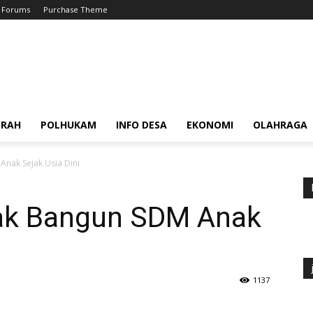
Forums
Purchase Theme
ERAH
POLHUKAM
INFO DESA
EKONOMI
OLAHRAGA
Anak Sejak Usia Dini
jak Bangun SDM Anak
1137