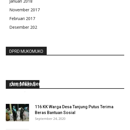
Januari 2018
November 2017
Februari 2017
Desember 202
DPRD MUKOMUKO
Gubernur Rohidin Minta ASN Melek Teknologi
dan Miliki Sensitivitas Sosial
LATEST NEWS
redaksi
-
Juli 12, 2021
0
116 KK Warga Desa Tanjung Putus Terima
Beras Bantuan Sosial
September 24, 2020