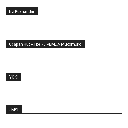
Evi Kusnandar
Ucapan Hut R.I ke 77 PEMDA Mukomuko
YOKI
JMSI