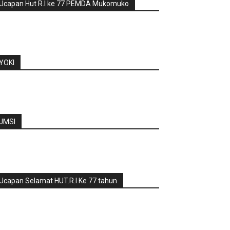
Ucapan Hut R.I ke 77 PEMDA Mukomuko
YOKI
JMSI
Ucapan Selamat HUT.R.I Ke 77 tahun