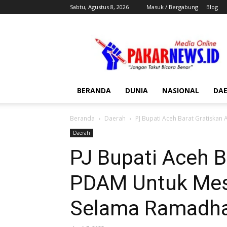
Sabtu, Agustus 8, 2026
Masuk / Bergabung
Blog
Pakar
News
BERANDA
DUNIA
NASIONAL
DA
Beranda
Daerah
PJ Bupati Aceh Barat Gratiskan 
Daerah
PJ Bupati Aceh B
PDAM Untuk Mes
Selama Ramadh