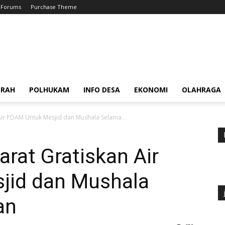
Forums
Purchase Theme
ERAH
POLHUKAM
INFO DESA
EKONOMI
OLAHRAGA
Air PDAM Untuk Mesjid dan Mushala Selama...
arat Gratiskan Air
jid dan Mushala
an