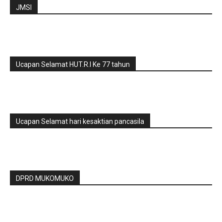
JMSI
Ucapan Selamat HUT.R.I Ke 77 tahun
Ucapan Selamat hari kesaktian pancasila
DPRD MUKOMUKO