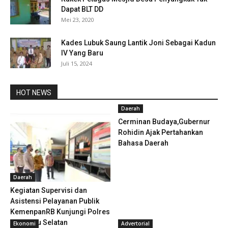
Dapat BLT DD
Mei 23, 2020
Kades Lubuk Saung Lantik Joni Sebagai Kadun
IV Yang Baru
Juli 15, 2024
HOT NEWS
Daerah
Cerminan Budaya,Gubernur
Rohidin Ajak Pertahankan
Bahasa Daerah
Daerah
Kegiatan Supervisi dan
Asistensi Pelayanan Publik
KemenpanRB Kunjungi Polres
Bengkulu Selatan
Ekonomi
Advertorial