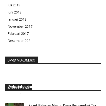
Juli 2018
Juni 2018
Januari 2018
November 2017
Februari 2017
Desember 202
DPRD MUKOMUKO
Animo Meningkat, Gubernur Rohidin Apresiasi
Sekolah Islam Terpadu
LATEST NEWS
redaksi
-
Maret 9, 2022
0
Kakek Petugas Mesjid Desa Penyangkak Tak