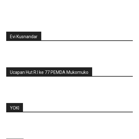
Evi Kusnandar
Ucapan Hut R.I ke 77 PEMDA Mukomuko
YOKI