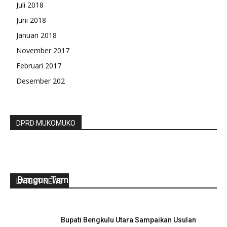
Juli 2018
Juni 2018
Januari 2018
November 2017
Februari 2017
Desember 202
DPRD MUKOMUKO
Kreatif Komite SD N 013 Bengkulu Utara
Bangun Taman Sekolah
LATEST NEWS
redaksi
-
Oktober 3, 2022
0
Bupati Bengkulu Utara Sampaikan Usulan