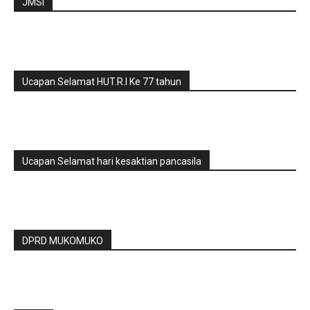
JMSI
Ucapan Selamat HUT.R.I Ke 77 tahun
Ucapan Selamat hari kesaktian pancasila
DPRD MUKOMUKO