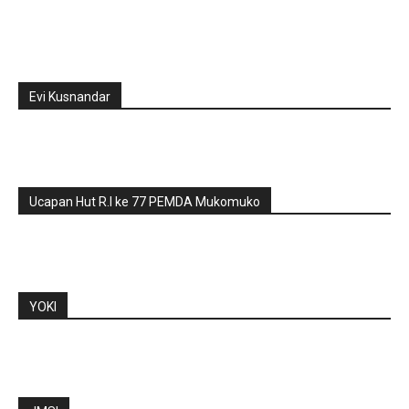
Evi Kusnandar
Ucapan Hut R.I ke 77 PEMDA Mukomuko
YOKI