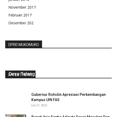
November 2017
Februari 2017
Desember 202
DPRD MUKOMUKO
Setelah Di Lantik Joni PutraKades Terpilih
Desa Talang Pungguk Ucapkan Terimakasih
LATEST NEWS
redaksi
-
Juli 29, 2022
0
Gubernur Rohidin Apresiasi Perkembangan
Kampus UIN FAS
Juli 21, 2022