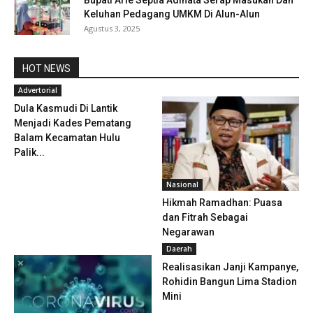
Bupati Arie Septia Adinata Serap Masukan Dan
Keluhan Pedagang UMKM Di Alun-Alun
Agustus 3, 2025
HOT NEWS
Advertorial
Dula Kasmudi Di Lantik
Menjadi Kades Pematang
Balam Kecamatan Hulu
Palik...
Nasional
Hikmah Ramadhan: Puasa
dan Fitrah Sebagai
Negarawan
Daerah
Realisasikan Janji Kampanye,
Rohidin Bangun Lima Stadion
Mini