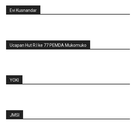
Evi Kusnandar
Ucapan Hut R.I ke 77 PEMDA Mukomuko
YOKI
JMSI