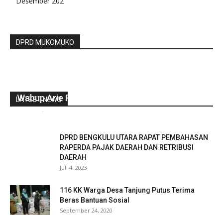
Desember 202
DPRD MUKOMUKO
Wabup Arie Resmikan Jembatan Desa Pukur
LATEST NEWS
redaksi
-
Agustus 31, 2021
0
DPRD BENGKULU UTARA RAPAT PEMBAHASAN
RAPERDA PAJAK DAERAH DAN RETRIBUSI
DAERAH
Juli 4, 2023
116 KK Warga Desa Tanjung Putus Terima
Beras Bantuan Sosial
September 24, 2020