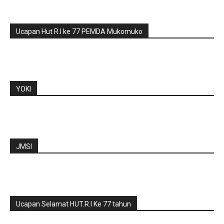
Ucapan Hut R.I ke 77 PEMDA Mukomuko
YOKI
JMSI
Ucapan Selamat HUT.R.I Ke 77 tahun