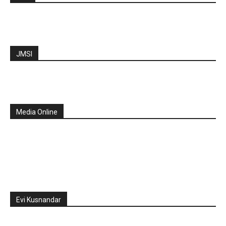
JMSI
Media Online
Evi Kusnandar