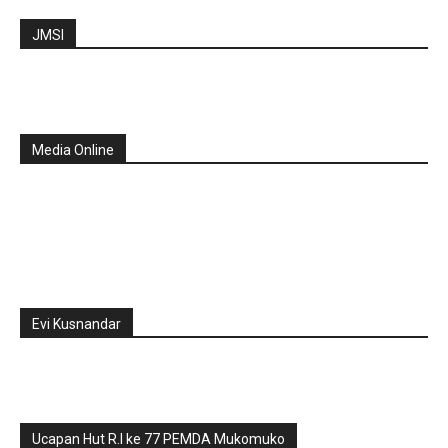
JMSI
Media Online
Evi Kusnandar
Ucapan Hut R.I ke 77 PEMDA Mukomuko