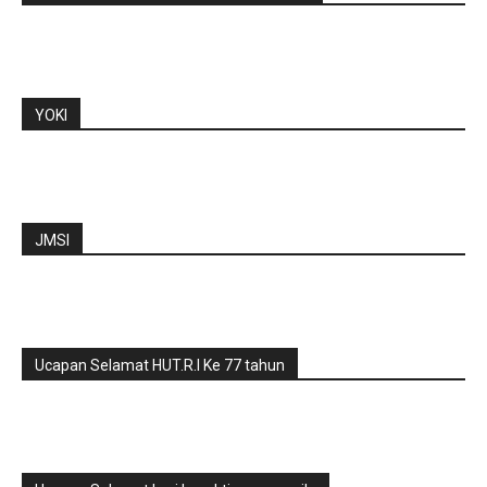
YOKI
JMSI
Ucapan Selamat HUT.R.I Ke 77 tahun