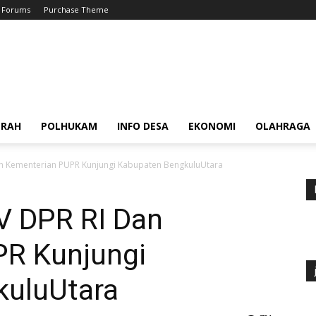
Forums
Purchase Theme
ERAH
POLHUKAM
INFO DESA
EKONOMI
OLAHRAGA
an Kementerian PUPR Kunjungi Kabupaten BengkuluUtara
V DPR RI Dan
PR Kunjungi
kuluUtara