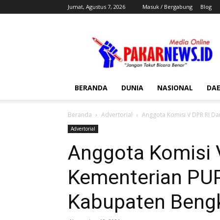
Jumat, Agustus 7, 2026
Masuk / Bergabung
Blog
Pakar
News
BERANDA
DUNIA
NASIONAL
DA
Beranda
Advertorial
Anggota Komisi V DPR RI D
Advertorial
Anggota Komisi 
Kementerian PU
Kabupaten Beng