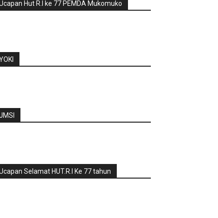
Ucapan Hut R.I ke 77 PEMDA Mukomuko
YOKI
JMSI
Ucapan Selamat HUT.R.I Ke 77 tahun