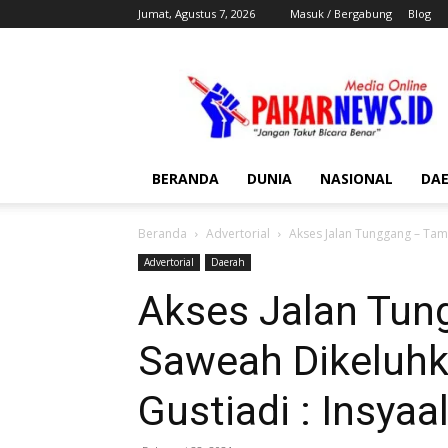
Jumat, Agustus 7, 2026
Masuk / Bergabung
Blog
Pakar
News
BERANDA
DUNIA
NASIONAL
DA
Beranda
Advertorial
Akses Jalan Tunggang – Tamb
Advertorial
Daerah
Akses Jalan Tu
Saweah Dikeluhk
Gustiadi : Insya