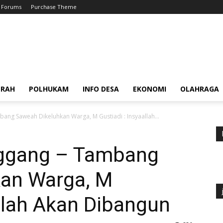
Forums
Purchase Theme
ERAH
POLHUKAM
INFO DESA
EKONOMI
OLAHRAGA
ang Saweah Dikeluhkan Warga, M Gustiadi : Insyaallah...
nggang – Tambang
an Warga, M
allah Akan Dibangun