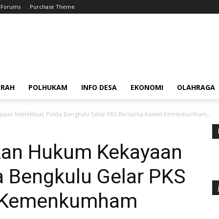
Forums
Purchase Theme
ERAH
POLHUKAM
INFO DESA
EKONOMI
OLAHRAGA
aan Intelektual, Polda Bengkulu Gelar PKS Bersama Kanwil Kemenkumham...
kan Hukum Kekayaan
da Bengkulu Gelar PKS
l Kemenkumham