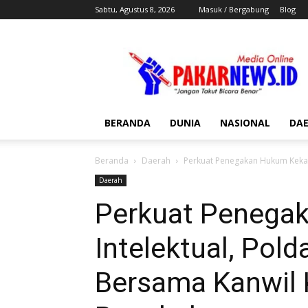
Sabtu, Agustus 8, 2026
Masuk / Bergabung
Blog
Pakar
News
BERANDA
DUNIA
NASIONAL
DA
Beranda
Daerah
Perkuat Penegakan Hukum Kekay
Daerah
Perkuat Penega
Intelektual, Pol
Bersama Kanwi