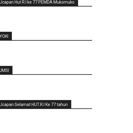
Ucapan Hut R.I ke 77 PEMDA Mukomuko
YOKI
JMSI
Ucapan Selamat HUT.R.I Ke 77 tahun