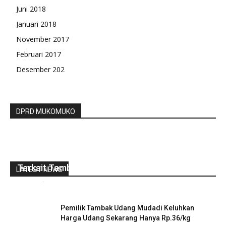
Juni 2018
Januari 2018
November 2017
Februari 2017
Desember 202
DPRD MUKOMUKO
Dewan Minta Gubernur Bengkulu Bentuk Tim
Terkait Tambang Pasir Besi
LATEST NEWS
redaksi
-
Januari 4, 2022
0
Pemilik Tambak Udang Mudadi Keluhkan
Harga Udang Sekarang Hanya Rp.36/kg