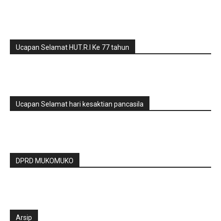
Ucapan Selamat HUT.R.I Ke 77 tahun
Ucapan Selamat hari kesaktian pancasila
DPRD MUKOMUKO
Arsip