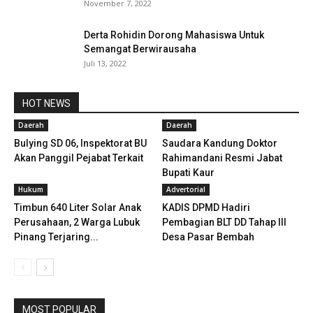
November 7, 2022
Derta Rohidin Dorong Mahasiswa Untuk
Semangat Berwirausaha
Juli 13, 2022
HOT NEWS
Daerah
Daerah
Bulying SD 06, Inspektorat BU
Saudara Kandung Doktor
Akan Panggil Pejabat Terkait
Rahimandani Resmi Jabat
Bupati Kaur
Hukum
Advertorial
Timbun 640 Liter Solar Anak
KADIS DPMD Hadiri
Perusahaan, 2 Warga Lubuk
Pembagian BLT DD Tahap III
Pinang Terjaring...
Desa Pasar Bembah
MOST POPULAR