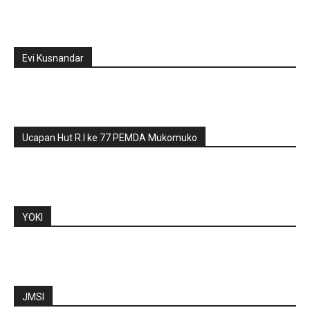
Evi Kusnandar
Ucapan Hut R.I ke 77 PEMDA Mukomuko
YOKI
JMSI