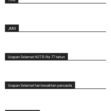
YOKI
JMSI
Ucapan Selamat HUT.R.I Ke 77 tahun
Ucapan Selamat hari kesaktian pancasila