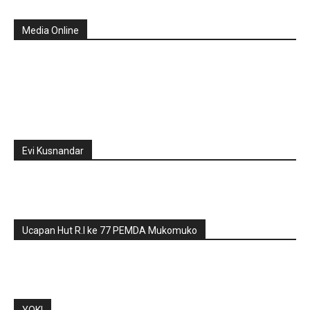
Media Online
Evi Kusnandar
Ucapan Hut R.I ke 77 PEMDA Mukomuko