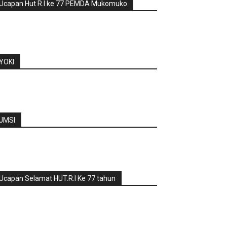
Ucapan Hut R.I ke 77 PEMDA Mukomuko
YOKI
JMSI
Ucapan Selamat HUT.R.I Ke 77 tahun