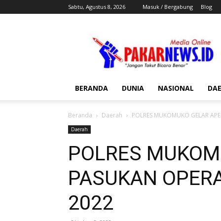
Sabtu, Agustus 8, 2026
Masuk / Bergabung
Blog
Pakar
News
BERANDA
DUNIA
NASIONAL
DA
Beranda
Daerah
POLRES MUKOMUKO GELAR APEL
Daerah
POLRES MUKOM
PASUKAN OPERA
2022