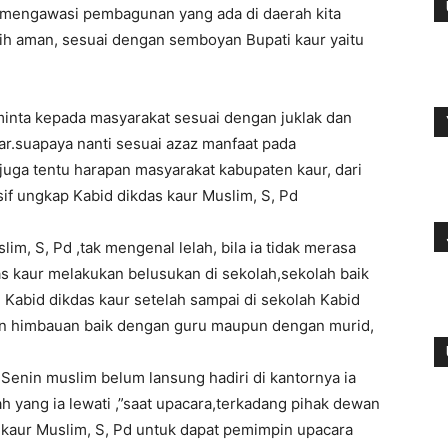
s mengawasi pembagunan yang ada di daerah kita
ebih aman, sesuai dengan semboyan Bupati kaur yaitu
minta kepada masyarakat sesuai dengan juklak dan
r.suapaya nanti sesuai azaz manfaat pada
juga tentu harapan masyarakat kabupaten kaur, dari
f ungkap Kabid dikdas kaur Muslim, S, Pd
lim, S, Pd ,tak mengenal lelah, bila ia tidak merasa
as kaur melakukan belusukan di sekolah,sekolah baik
lu Kabid dikdas kaur setelah sampai di sekolah Kabid
an himbauan baik dengan guru maupun dengan murid,
i Senin muslim belum lansung hadiri di kantornya ia
ah yang ia lewati ,”saat upacara,terkadang pihak dewan
kaur Muslim, S, Pd untuk dapat pemimpin upacara