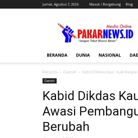
Jumat, Agustus 7, 2026
Masuk / Bergabung
Blog
Pakar
News
BERANDA
DUNIA
NASIONAL
DA
Beranda
Daerah
Kabid Dikdas Kaur, Ajak Masya
Daerah
Kabid Dikdas Kau
Awasi Pembangu
Berubah