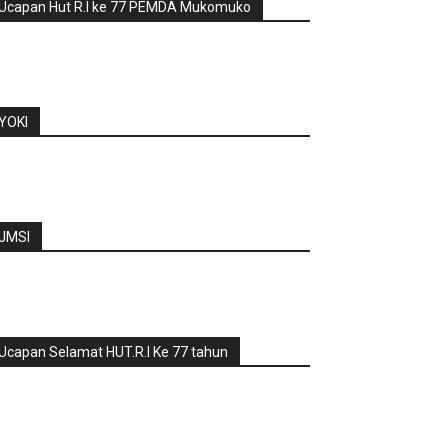
Ucapan Hut R.I ke 77 PEMDA Mukomuko
YOKI
JMSI
Ucapan Selamat HUT.R.I Ke 77 tahun