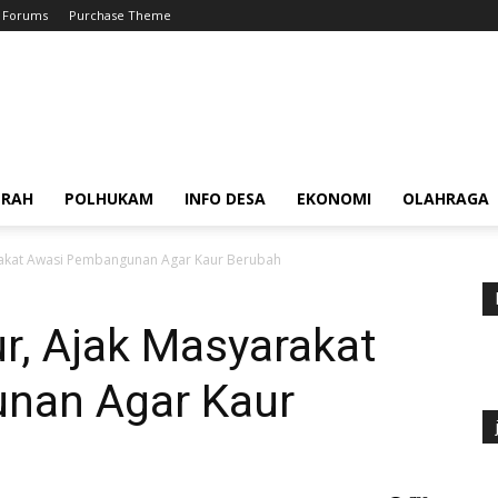
Forums
Purchase Theme
ERAH
POLHUKAM
INFO DESA
EKONOMI
OLAHRAGA
rakat Awasi Pembangunan Agar Kaur Berubah
r, Ajak Masyarakat
nan Agar Kaur