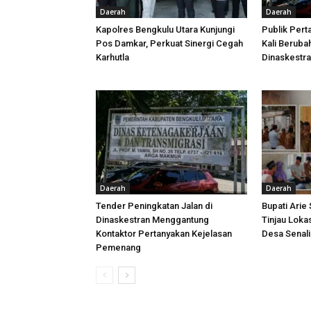
Daerah
Daerah
Kapolres Bengkulu Utara Kunjungi
Publik Pert
Pos Damkar, Perkuat Sinergi Cegah
Kali Beruba
Karhutla
Dinaskestr
Daerah
Daerah
Tender Peningkatan Jalan di
Bupati Arie
Dinaskestran Menggantung
Tinjau Loka
Kontaktor Pertanyakan Kejelasan
Desa Senal
Pemenang