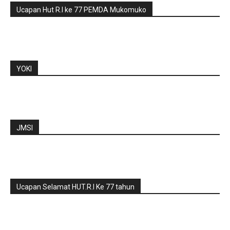
Ucapan Hut R.I ke 77 PEMDA Mukomuko
YOKI
JMSI
Ucapan Selamat HUT.R.I Ke 77 tahun