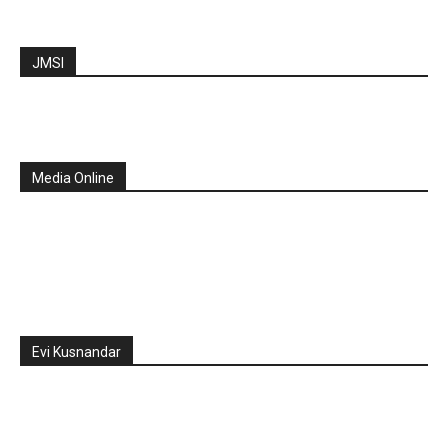
JMSI
Media Online
Evi Kusnandar