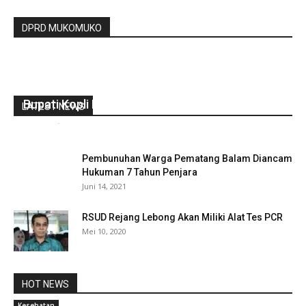
DPRD MUKOMUKO
Bupati Kopli Hadiri Panen Raya
LATEST NEWS
redaksi
-
Februari 23, 2022
0
Pembunuhan Warga Pematang Balam Diancam
Hukuman 7 Tahun Penjara
Juni 14, 2021
RSUD Rejang Lebong Akan Miliki Alat Tes PCR
Mei 10, 2020
HOT NEWS
Kesehatan