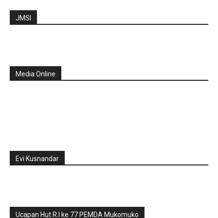
JMSI
Media Online
Evi Kusnandar
Ucapan Hut R.I ke 77 PEMDA Mukomuko