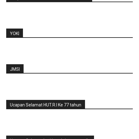
YOKI
JMSI
Ucapan Selamat HUT.R.I Ke 77 tahun