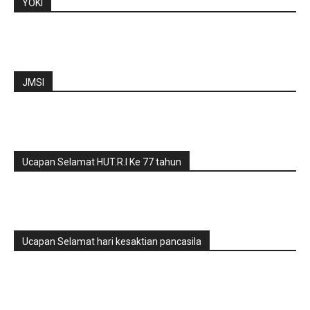
YOKI
JMSI
Ucapan Selamat HUT.R.I Ke 77 tahun
Ucapan Selamat hari kesaktian pancasila