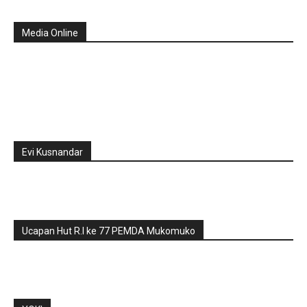
Media Online
Evi Kusnandar
Ucapan Hut R.I ke 77 PEMDA Mukomuko