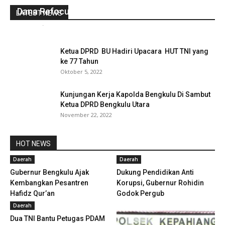
Dana Refocusing Di Kembalikan
LATEST NEWS
redaksi
-
September 9, 2021
0
Ketua DPRD BU Hadiri Upacara HUT TNI yang
ke 77 Tahun
Oktober 5, 2022
Kunjungan Kerja Kapolda Bengkulu Di Sambut
Ketua DPRD Bengkulu Utara
November 22, 2022
HOT NEWS
Daerah
Daerah
Gubernur Bengkulu Ajak
Dukung Pendidikan Anti
Kembangkan Pesantren
Korupsi, Gubernur Rohidin
Hafidz Qur’an
Godok Pergub
Daerah
Dua TNI Bantu Petugas PDAM