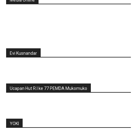
Media Online
Evi Kusnandar
Ucapan Hut R.I ke 77 PEMDA Mukomuko
YOKI