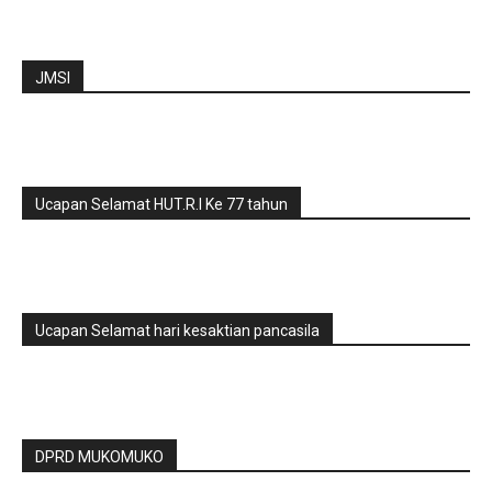
JMSI
Ucapan Selamat HUT.R.I Ke 77 tahun
Ucapan Selamat hari kesaktian pancasila
DPRD MUKOMUKO