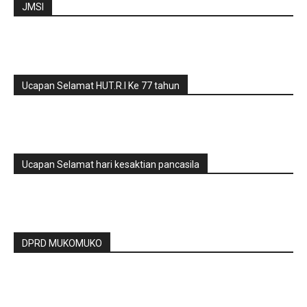
JMSI
Ucapan Selamat HUT.R.I Ke 77 tahun
Ucapan Selamat hari kesaktian pancasila
DPRD MUKOMUKO