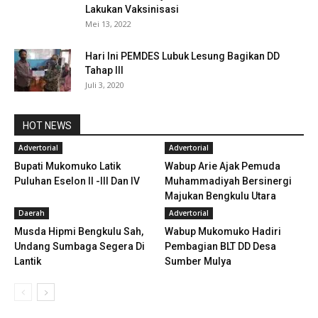
Lakukan Vaksinisasi
Mei 13, 2022
Hari Ini PEMDES Lubuk Lesung Bagikan DD
Tahap III
Juli 3, 2020
HOT NEWS
Advertorial
Advertorial
Bupati Mukomuko Latik
Wabup Arie Ajak Pemuda
Puluhan Eselon II -III Dan IV
Muhammadiyah Bersinergi
Majukan Bengkulu Utara
Daerah
Advertorial
Musda Hipmi Bengkulu Sah,
Wabup Mukomuko Hadiri
Undang Sumbaga Segera Di
Pembagian BLT DD Desa
Lantik
Sumber Mulya