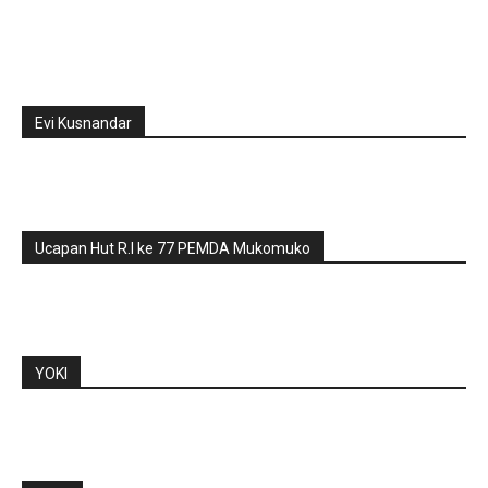
Evi Kusnandar
Ucapan Hut R.I ke 77 PEMDA Mukomuko
YOKI