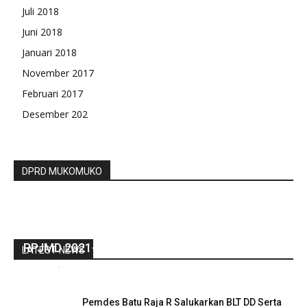
Juli 2018
Juni 2018
Januari 2018
November 2017
Februari 2017
Desember 202
DPRD MUKOMUKO
Bupati Mian Apresiasi Kata Akhir Fraksi DPRD,
RPJMD 2021-2026
LATEST NEWS
redaksi
-
Juli 7, 2021
0
Pemdes Batu Raja R Salukarkan BLT DD Serta