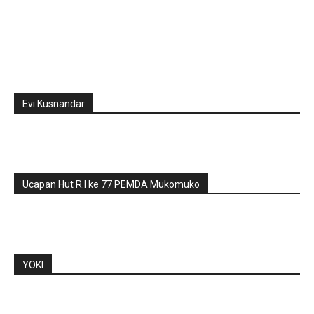
Evi Kusnandar
Ucapan Hut R.I ke 77 PEMDA Mukomuko
YOKI