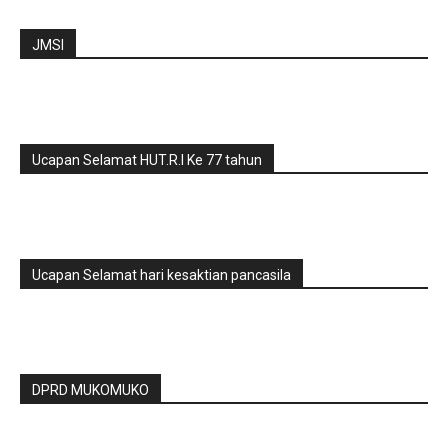
JMSI
Ucapan Selamat HUT.R.I Ke 77 tahun
Ucapan Selamat hari kesaktian pancasila
DPRD MUKOMUKO