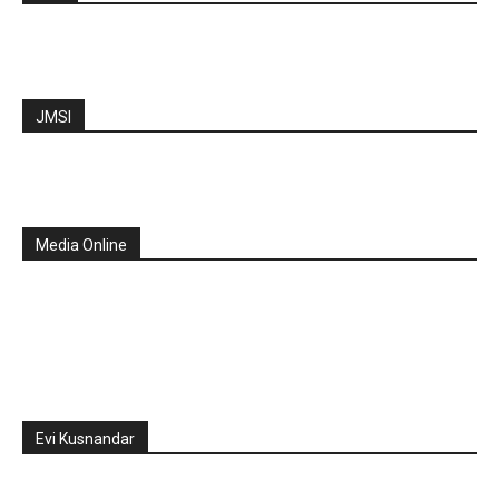
JMSI
Media Online
Evi Kusnandar