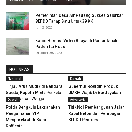
Pemerintah Desa Air Padang Sukses Salurkan
BLT DD Tahap Satu Untuk 39 KK
Juni 5, 2020
Kabid Humas: Video Buaya di Pantai Tapak
Paderi Itu Hoax
Oktober 30, 2020
HOT NEWS
Nasional
Daerah
Tinjau Arus Mudik di Bandara
Gubernur Rohidin:Produk
Soetta, Kapolri Minta Perketat
UMKM Wajib Di Berdayakan
Pengawasan Warga...
Daerah
Advertorial
Polda Bengkulu Laksanakan
Titik Nol Pembangunan Jalan
Pengamanan VIP
Rabat Beton dan Pembagian
Menparekraf di Bumi
BLT DD Pemdes...
Rafflesia