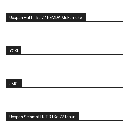
Ucapan Hut R.I ke 77 PEMDA Mukomuko
YOKI
JMSI
Ucapan Selamat HUT.R.I Ke 77 tahun